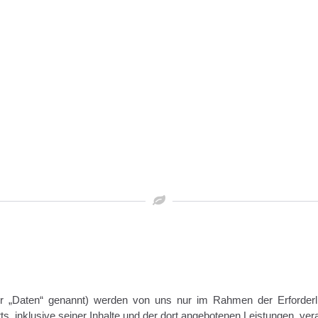
 „Daten“ genannt) werden von uns nur im Rahmen der Erforderli
tts, inklusive seiner Inhalte und der dort angebotenen Leistungen, vera