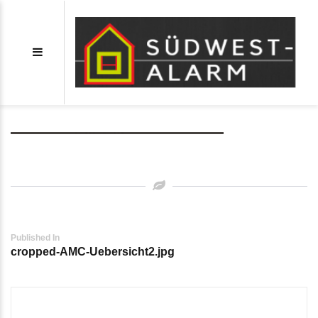
cropped-AMC-Uebersicht2.jpg
Post
Published In
cropped-AMC-Uebersicht2.jpg
navigation