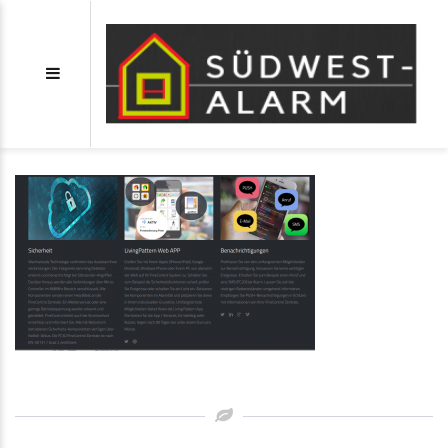
finecontrol-uebersicht