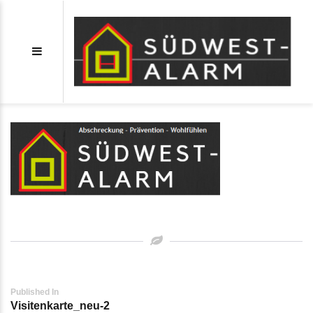
Visitenkarte_neu-2
Post
Published In
Visitenkarte_neu-2