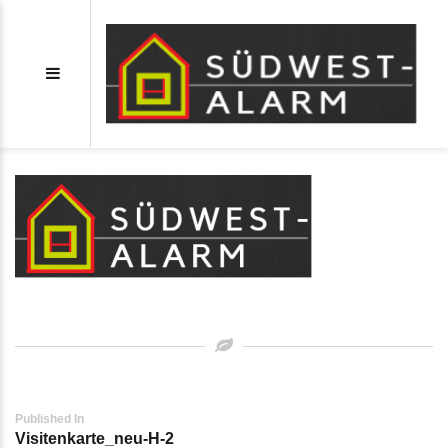
Visitenkarte_neu-H-2
Post
Published In
Visitenkarte_neu-H-2